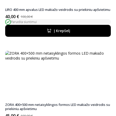
LIRO 400 mm apvalus LED makiažo veidrodis su priekiniu apšvietimu
40,00
€
100,00
€
Pradinė
Dabartinė
Paruošta siuntimui
kaina
kaina
buvo:
yra:
Į Krepšelį
100,00 €.
40,00 €.
ZORA 400×500 mm netaisyklingos formos LED makiažo veidrodis su
priekiniu apšvietimu
45,00
€
100,00
€