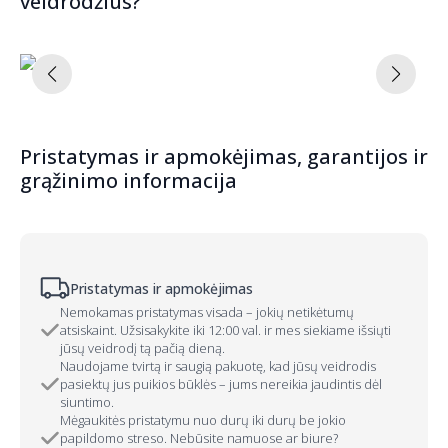
veidrodžius?
Pristatymas ir apmokėjimas, garantijos ir
grąžinimo informacija
Pristatymas ir apmokėjimas
Nemokamas pristatymas visada – jokių netikėtumų
atsiskaint. Užsisakykite iki 12:00 val. ir mes siekiame išsiųti
jūsų veidrodį tą pačią dieną.
Naudojame tvirtą ir saugią pakuotę, kad jūsų veidrodis
pasiektų jus puikios būklės – jums nereikia jaudintis dėl
siuntimo.
Mėgaukitės pristatymu nuo durų iki durų be jokio
papildomo streso. Nebūsite namuose ar biure?