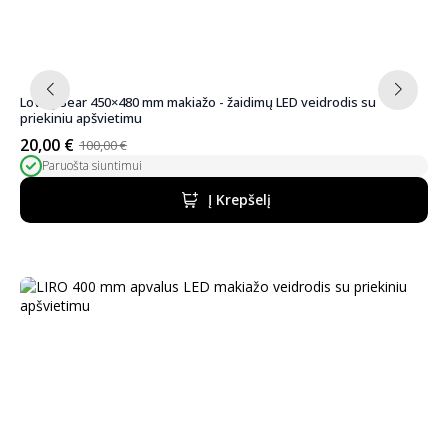
LovelyBear 450×480 mm makiažo - žaidimų LED veidrodis su
priekiniu apšvietimu
20,00
€
100,00
€
Pradinė
Dabartinė
Paruošta siuntimui
kaina
kaina
buvo:
yra:
Į Krepšelį
100,00 €.
20,00 €.