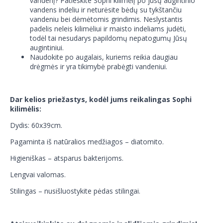
vandenį? Patieskite Sophi kilimėlį po jūsų augintinio
vandens indeliu ir neturėsite bėdų su tykštančiu
vandeniu bei dėmėtomis grindimis. Neslystantis
padelis neleis kilimėliui ir maisto indeliams judėti,
todėl tai nesudarys papildomų nepatogumų Jūsų
augintiniui.
Naudokite po augalais, kuriems reikia daugiau
drėgmės ir yra tikimybė prabėgti vandeniui.
Dar kelios priežastys, kodėl jums reikalingas Sophi
kilimėlis:
Dydis: 60x39cm.
Pagaminta iš natūralios medžiagos – diatomito.
Higieniškas – atsparus bakterijoms.
Lengvai valomas.
Stilingas – nusišluostykite pėdas stilingai.