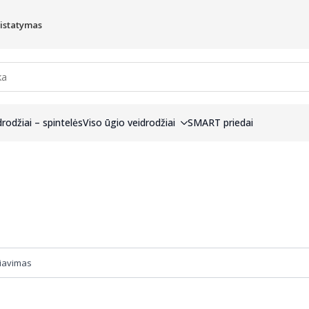
ristatymas
drodžiai – spintelės
Viso ūgio veidrodžiai
SMART priedai