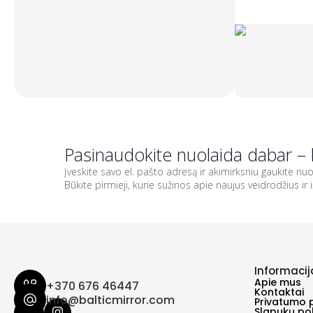
Pasinaudokite nuolaida dabar – 
Įveskite savo el. pašto adresą ir akimirksniu gaukite 
Būkite pirmieji, kurie sužinos apie naujus veidrodžius ir 
Informacij
Apie mus
+370 676 46447
Kontaktai
info@balticmirror.com
Privatumo p
Slapukų pol