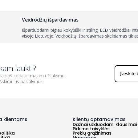
Veidrodžių išpardavimas
Išparduodami pigiau kokybiški ir stilingi LED veidrodžiai in
visoje Lietuvoje. Veidrodžių išpardavimas skelbiamas tik 
kam laukti?
nuolaidos kodą pirmajam užsakymui.
išskirtinius pasiūlymus.
a klientams
Klientų aptarnavimas
Dažnai užduodami klausimai
Pirkimo taisyklės
olitika
Prekių grąžinimas
itika
Nuorodos