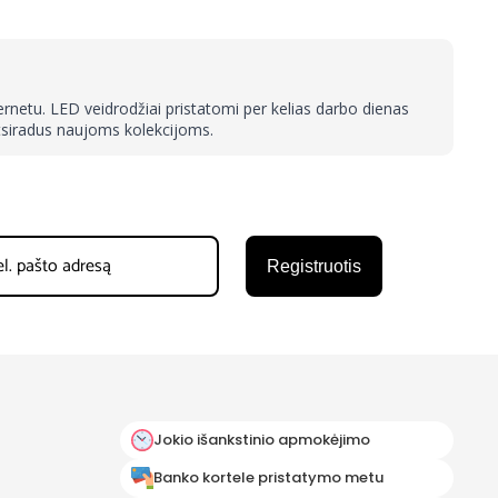
ternetu. LED veidrodžiai pristatomi per kelias darbo dienas
atsiradus naujoms kolekcijoms.
Registruotis
Jokio išankstinio apmokėjimo
Banko kortele pristatymo metu