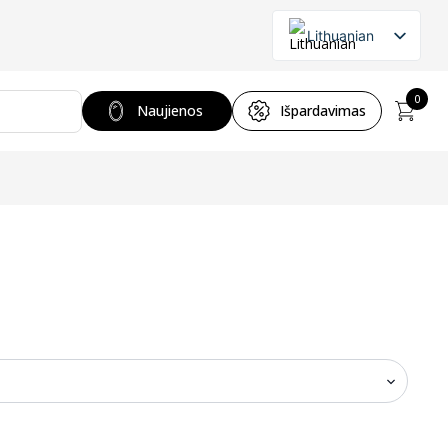
Lithuanian
English
Russian
0
Naujienos
Išpardavimas