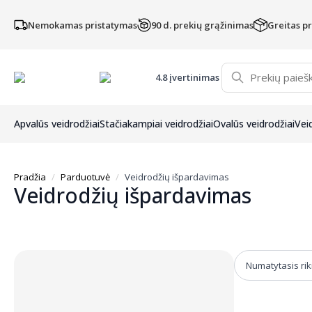
Nemokamas pristatymas
90 d. prekių grąžinimas
Greitas p
4.8 įvertinimas
Apvalūs veidrodžiai
Stačiakampiai veidrodžiai
Ovalūs veidrodžiai
Vei
Pradžia
Parduotuvė
Veidrodžių išpardavimas
Veidrodžių išpardavimas