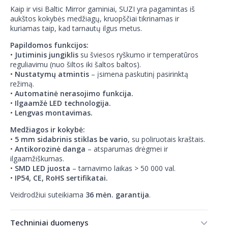
Kaip ir visi Baltic Mirror gaminiai, SUZI yra pagamintas iš
aukštos kokybės medžiagų, kruopščiai tikrinamas ir
kuriamas taip, kad tarnautų ilgus metus.
Papildomos funkcijos:
•
Jutiminis jungiklis
su šviesos ryškumo ir temperatūros
reguliavimu (nuo šiltos iki šaltos baltos).
•
Nustatymų atmintis
– įsimena paskutinį pasirinktą
režimą.
•
Automatinė nerasojimo funkcija.
•
Ilgaamžė LED technologija.
•
Lengvas montavimas.
Medžiagos ir kokybė:
•
5 mm sidabrinis stiklas be vario
, su poliruotais kraštais.
•
Antikorozinė danga
– atsparumas drėgmei ir
ilgaamžiškumas.
•
SMD LED juosta
– tarnavimo laikas > 50 000 val.
•
IP54, CE, RoHS sertifikatai.
Veidrodžiui suteikiama
36 mėn. garantija
.
Techniniai duomenys