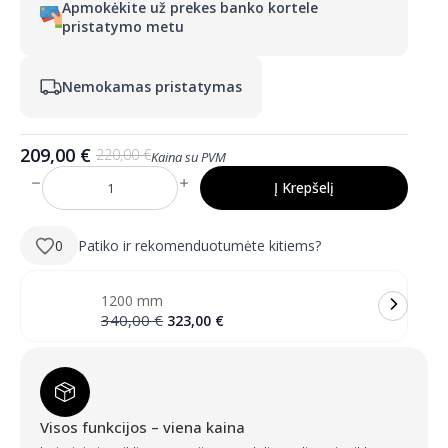
Apmokėkite už prekes banko kortele
pristatymo metu
Nemokamas pristatymas
209,00
€
220,00
€
Kaina su PVM
Pradinė
Dabartinė
kaina
kaina
Į Krepšelį
produkto
buvo:
yra:
kiekis:
SUZI
220,00 €.
209,00 €.
600
0
Patiko ir rekomenduotumėte kitiems?
mm
apvalus
LED
veidrodis
1200 mm
su
galiniu
Pradinė
Dabartinė
340,00
€
323,00
€
(foniniu)
kaina
kaina
apšvietimu
buvo:
yra:
340,00 €.
323,00 €.
Visos funkcijos – viena kaina