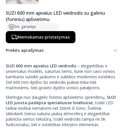
SUZI 600 mm apvalus LED veidrodis su galiniu
(foniniu) apšvietimu
3m. garantija
Nemokamas pristatymas
Prekės aprašymas
SUZI 600 mm apvalus LED veidrodis
– elegantiškas ir
universalus modelis, sukurtas tiems, kurie nori savo vonios
kambariui suteikti jaukumo ir subtilios modernios estetikos.
Dėl 600 mm dydžio šis veidrodis puikiai tinka tiek
mažesnėms, tiek įprasto dydžio vonios patalpoms.
Skirtingai nuo daugelio foninio apšvietimo sprendimų,
SUZI
LED juosta paslėpta specialiuose loveliuose
, todėl LED
taškai visiškai nematomi net žiūrint iš šono. Švelniai
sklindanti šviesa sukuria jaukią atmosferą ir elegantiškai
pabrėžia sienos tekstūrą, todėl veidrodis tampa ne tik
funkcionalus, bet ir estetiškas interjero elementas.