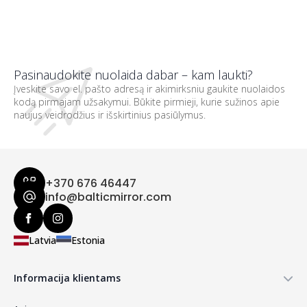
Pasinaudokite nuolaida dabar – kam laukti?
Įveskite savo el. pašto adresą ir akimirksniu gaukite nuolaidos
kodą pirmajam užsakymui. Būkite pirmieji, kurie sužinos apie
naujus veidrodžius ir išskirtinius pasiūlymus.
+370 676 46447
info@balticmirror.com
Latvia
Estonia
Informacija klientams