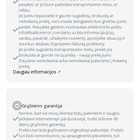
pasakyti, ar jis buvo pažeistas transportavimo metu, ar
vėliau.
Jei Jums nepasisekė ir gavote sugadintą, brokuotą ar
netinkamą prekę, mes visada stengiamės kuo greičiau Jums
padėti. Atsiųskite gaminio nuotraukas elektroniniu paštu
info@balticmirror.com kartu su kita informacija (jūsų
vardas, pavardė, užsakymo numeris), aprašykite situaciją ir
mes kuo skubiau išspręsime iškilusią problemą.
Jei prekė sugadinta transportavimo metu, prekė yra
brokuota ar gavote ne tą prekę – naują prekę Jums
išsiųsime nemokamai arba nemokamai pakeisime į tinkamą
prekę.
Daugiau informacijos
Grąžinimo garantija
Norime, kad visi mūsų klientai būtų patenkinti ir saugūs,
pirkdami internetinėje parduotuvėje, todėl siūlome 90
dienų grąžinimo garantiją.
Prekės turi būti grąžinamos originalioje pakuotėje. Prekės
turi būti nemontuotos, su apsauginėmis plėvelėmis, turi