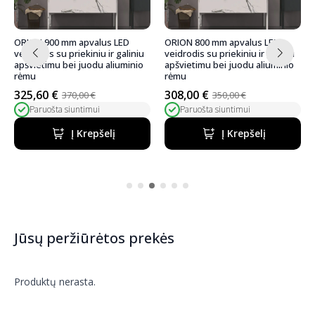
ORION 900 mm apvalus LED
ORION 800 mm apvalus LED
veidrodis su priekiniu ir galiniu
veidrodis su priekiniu ir galiniu
apšvietimu bei juodu aliuminio
apšvietimu bei juodu aliuminio
rėmu
rėmu
325,60
€
308,00
€
370,00
€
350,00
€
Pradinė
Dabartinė
Pradinė
Dabartinė
Paruošta siuntimui
Paruošta siuntimui
kaina
kaina
kaina
kaina
buvo:
yra:
buvo:
yra:
Į Krepšelį
Į Krepšelį
370,00 €.
325,60 €.
350,00 €.
308,00 €.
Jūsų peržiūrėtos prekės
Produktų nerasta.