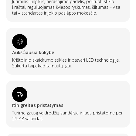
Jutiminis jungiklis, nerasojimo padelis, poliruoti stiklo
kraštai, reguliuojamas šviesos ryškumas, šiltumas – visa
tai – standartas ir jokio paslėpto mokesčio.
Aukščiausia kokybė
Krištolinio skaidrumo stiklas ir patvari LED technologija.
Sukurta taip, kad tarnautų igai.
Itin greitas pristatymas
Turime gausą veidrodžių sandėlyje ir juos pristatome per
24–48 valandas.