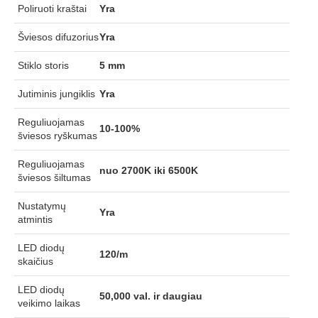
Poliruoti kraštai
Yra
Šviesos difuzorius
Yra
Stiklo storis
5 mm
Jutiminis jungiklis
Yra
Reguliuojamas
10-100%
šviesos ryškumas
Reguliuojamas
nuo 2700K iki 6500K
šviesos šiltumas
Nustatymų
Yra
atmintis
LED diodų
120/m
skaičius
LED diodų
50,000 val. ir daugiau
veikimo laikas