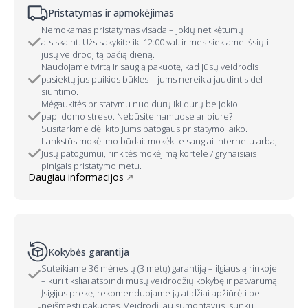
Pristatymas ir apmokėjimas
Nemokamas pristatymas visada – jokių netikėtumų
atsiskaint. Užsisakykite iki 12:00 val. ir mes siekiame išsiųti
jūsų veidrodį tą pačią dieną.
Naudojame tvirtą ir saugią pakuotę, kad jūsų veidrodis
pasiektų jus puikios būklės – jums nereikia jaudintis dėl
siuntimo.
Mėgaukitės pristatymu nuo durų iki durų be jokio
papildomo streso. Nebūsite namuose ar biure?
Susitarkime dėl kito Jums patogaus pristatymo laiko.
Lankstūs mokėjimo būdai: mokėkite saugiai internetu arba,
Jūsų patogumui, rinkitės mokėjimą kortele / grynaisiais
pinigais pristatymo metu.
Daugiau informacijos
Kokybės garantija
Suteikiame 36 mėnesių (3 metų) garantiją – ilgiausią rinkoje
– kuri tiksliai atspindi mūsų veidrodžių kokybę ir patvarumą.
Įsigijus prekę, rekomenduojame ją atidžiai apžiūrėti bei
neišmesti pakuotės. Veidrodį jau sumontavus, sunku