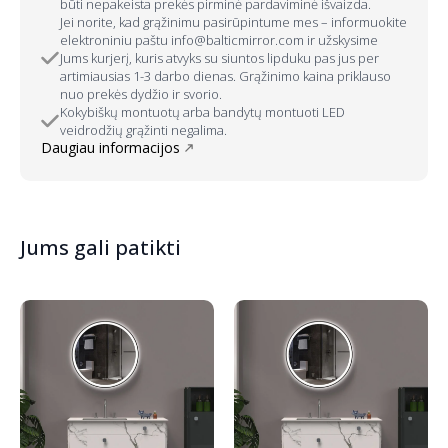
būti nepakeista prekės pirminė pardaviminė išvaizda.
Jei norite, kad grąžinimu pasirūpintume mes – informuokite
elektroniniu paštu info@balticmirror.com ir užskysime
Jums kurjerį, kuris atvyks su siuntos lipduku pas jus per
artimiausias 1-3 darbo dienas. Grąžinimo kaina priklauso
nuo prekės dydžio ir svorio.
Kokybiškų montuotų arba bandytų montuoti LED
veidrodžių grąžinti negalima.
Daugiau informacijos
Jums gali patikti