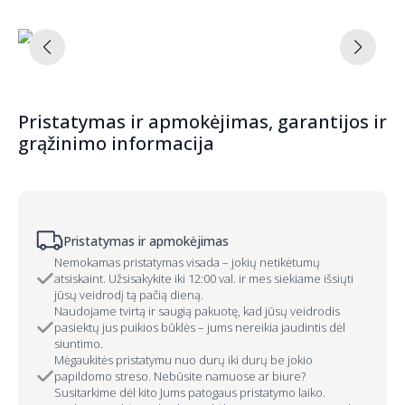
Pristatymas ir apmokėjimas, garantijos ir
grąžinimo informacija
Pristatymas ir apmokėjimas
Nemokamas pristatymas visada – jokių netikėtumų
atsiskaint. Užsisakykite iki 12:00 val. ir mes siekiame išsiųti
jūsų veidrodį tą pačią dieną.
Naudojame tvirtą ir saugią pakuotę, kad jūsų veidrodis
pasiektų jus puikios būklės – jums nereikia jaudintis dėl
siuntimo.
Mėgaukitės pristatymu nuo durų iki durų be jokio
papildomo streso. Nebūsite namuose ar biure?
Susitarkime dėl kito Jums patogaus pristatymo laiko.