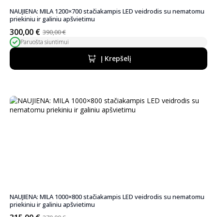
NAUJIENA: MILA 1200×700 stačiakampis LED veidrodis su nematomu
priekiniu ir galiniu apšvietimu
300,00
€
390,00
€
Pradinė
Dabartinė
Paruošta siuntimui
kaina
kaina
buvo:
yra:
Į Krepšelį
390,00 €.
300,00 €.
NAUJIENA: MILA 1000×800 stačiakampis LED veidrodis su nematomu
priekiniu ir galiniu apšvietimu