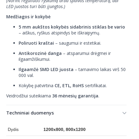
(Norint reguliuoti ryškumą arba spalvos temperatūrą, abi
LED juostos turi būti įjungtos.)
Medžiagos ir kokybė
5 mm aukštos kokybės sidabrinis stiklas be vario
– aiškus, ryškus atspindys be iškraipymų.
Poliruoti kraštai
– saugumui ir estetikai.
Antikorozinė danga
– atsparumui drėgmei ir
ilgaamžiškumui.
Ilgaamžė SMD LED juosta
– tarnavimo laikas virš 50
000 val.
Kokybę patvirtina
CE, ETL, RoHS
sertifikatai.
Veidrodžiui suteikiama
36 mėnesių garantija
.
Techniniai duomenys
Dydis
1200x800, 800x1200