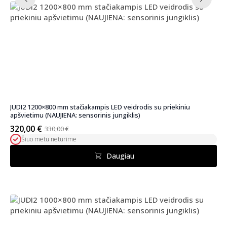
JUDI2 1200×800 mm stačiakampis LED veidrodis su priekiniu
apšvietimu (NAUJIENA: sensorinis jungiklis)
320,00
€
330,00
€
Pradinė
Dabartinė
Šiuo metu neturime
kaina
kaina
buvo:
yra:
Daugiau
330,00 €.
320,00 €.