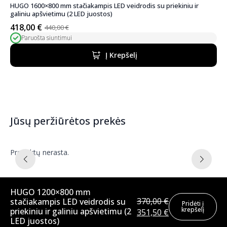
HUGO 1600×800 mm stačiakampis LED veidrodis su priekiniu ir
galiniu apšvietimu (2 LED juostos)
418,00
€
440,00
€
Pradinė
Dabartinė
Paruošta siuntimui
kaina
kaina
buvo:
yra:
Į Krepšelį
440,00 €.
418,00 €.
Jūsų peržiūrėtos prekės
Produktų nerasta.
HUGO 1200×800 mm
370,00
€
stačiakampis LED veidrodis su
Pridėti į
krepšelį
priekiniu ir galiniu apšvietimu (2
Pradinė
Dabartinė
351,50
€
LED juostos)
kaina
kaina