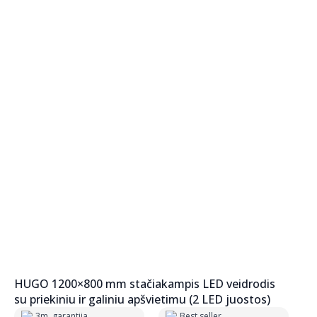
HUGO 1200×800 mm stačiakampis LED veidrodis
su priekiniu ir galiniu apšvietimu (2 LED juostos)
3m. garantija
Best seller