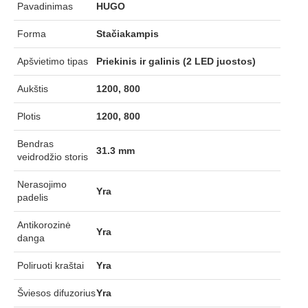
Pavadinimas
HUGO
Forma
Stačiakampis
Apšvietimo tipas
Priekinis ir galinis (2 LED juostos)
Aukštis
1200, 800
Plotis
1200, 800
Bendras
31.3 mm
veidrodžio storis
Nerasojimo
Yra
padelis
Antikorozinė
Yra
danga
Poliruoti kraštai
Yra
Šviesos difuzorius
Yra