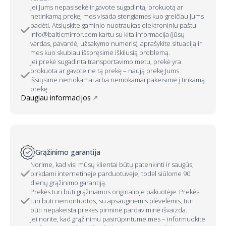
Jei Jums nepasisekė ir gavote sugadintą, brokuotą ar
netinkamą prekę, mes visada stengiamės kuo greičiau Jums
padėti. Atsiųskite gaminio nuotraukas elektroniniu paštu
info@balticmirror.com kartu su kita informacija (jūsų
vardas, pavardė, užsakymo numeris), aprašykite situaciją ir
mes kuo skubiau išspręsime iškilusią problemą.
Jei prekė sugadinta transportavimo metu, prekė yra
brokuota ar gavote ne tą prekę – naują prekę Jums
išsiųsime nemokamai arba nemokamai pakeisime į tinkamą
prekę.
Daugiau informacijos
Grąžinimo garantija
Norime, kad visi mūsų klientai būtų patenkinti ir saugūs,
pirkdami internetinėje parduotuvėje, todėl siūlome 90
dienų grąžinimo garantiją.
Prekės turi būti grąžinamos originalioje pakuotėje. Prekės
turi būti nemontuotos, su apsauginėmis plėvelėmis, turi
būti nepakeista prekės pirminė pardaviminė išvaizda.
Jei norite, kad grąžinimu pasirūpintume mes – informuokite