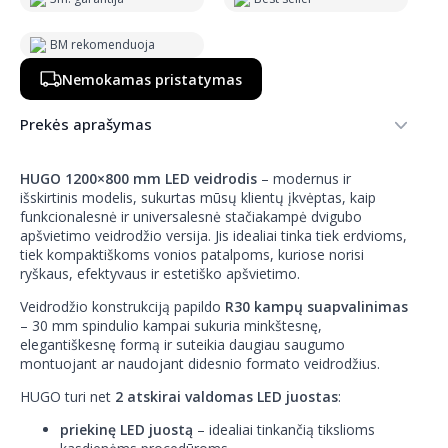
BM rekomenduoja
Nemokamas pristatymas
Prekės aprašymas
HUGO 1200×800 mm LED veidrodis
– modernus ir
išskirtinis modelis, sukurtas mūsų klientų įkvėptas, kaip
funkcionalesnė ir universalesnė stačiakampė dvigubo
apšvietimo veidrodžio versija. Jis idealiai tinka tiek erdvioms,
tiek kompaktiškoms vonios patalpoms, kuriose norisi
ryškaus, efektyvaus ir estetiško apšvietimo.
Veidrodžio konstrukciją papildo
R30 kampų suapvalinimas
– 30 mm spindulio kampai sukuria minkštesnę,
elegantiškesnę formą ir suteikia daugiau saugumo
montuojant ar naudojant didesnio formato veidrodžius.
HUGO turi net
2 atskirai valdomas LED juostas
:
priekinę LED juostą
– idealiai tinkančią tikslioms