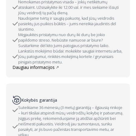
Nemokamas pristatymas visada – jokių netikėtumų
atsiskaint. Užsisakykite iki 12:00 val. ir mes siekiame išsiųti
jūsų veidrodį tą pačią dieną.
Naudojame tvirtą ir saugią pakuotę, kad jūsų veidrodis
pasiektų jus puikios būklės – jums nereikia jaudintis dėl
siuntimo.
Mėgaukitės pristatymu nuo durų iki durų be jokio
papildomo streso. Nebūsite namuose ar biure?
Susitarkime dėl kito Jums patogaus pristatymo laiko.
Lankstūs mokėjimo būdai: mokėkite saugiai internetu arba,
Jūsų patogumui, rinkitės mokėjimą kortele / grynaisiais
pinigais pristatymo metu.
Daugiau informacijos
Kokybės garantija
Suteikiame 36 mėnesių (3 metų) garantiją – ilgiausią rinkoje
– kuri tiksliai atspindi mūsų veidrodžių kokybę ir patvarumą.
Įsigijus prekę, rekomenduojame ją atidžiai apžiūrėti bei
neišmesti pakuotės. Veidrodį jau sumontavus, sunku
pasakyti, ar jis buvo pažeistas transportavimo metu, ar
vėliau.