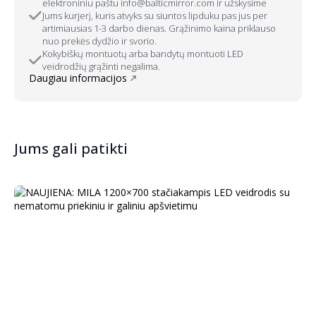
elektroniniu paštu info@balticmirror.com ir užskysime
Jums kurjerį, kuris atvyks su siuntos lipduku pas jus per
artimiausias 1-3 darbo dienas. Grąžinimo kaina priklauso
nuo prekės dydžio ir svorio.
Kokybiškų montuotų arba bandytų montuoti LED
veidrodžių grąžinti negalima.
Daugiau informacijos
Jums gali patikti