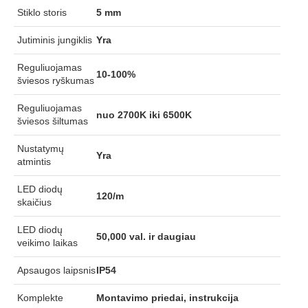
Stiklo storis
5 mm
Jutiminis jungiklis
Yra
Reguliuojamas
10-100%
šviesos ryškumas
Reguliuojamas
nuo 2700K iki 6500K
šviesos šiltumas
Nustatymų
Yra
atmintis
LED diodų
120/m
skaičius
LED diodų
50,000 val. ir daugiau
veikimo laikas
Apsaugos laipsnis
IP54
Komplekte
Montavimo priedai, instrukcija