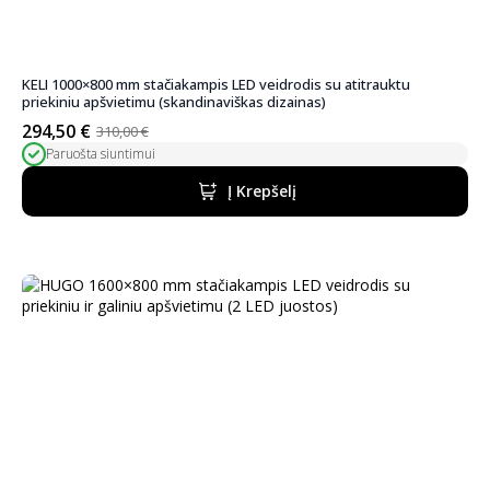
KELI 1000×800 mm stačiakampis LED veidrodis su atitrauktu
priekiniu apšvietimu (skandinaviškas dizainas)
294,50
€
310,00
€
Pradinė
Dabartinė
Paruošta siuntimui
kaina
kaina
buvo:
yra:
Į Krepšelį
310,00 €.
294,50 €.