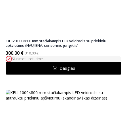
JUDI2 1000×800 mm stačiakampis LED veidrodis su priekiniu
apšvietimu (NAUJIENA: sensorinis jungiklis)
300,00
€
310,00
€
Pradinė
Dabartinė
Šiuo metu neturime
kaina
kaina
buvo:
yra:
Daugiau
310,00 €.
300,00 €.