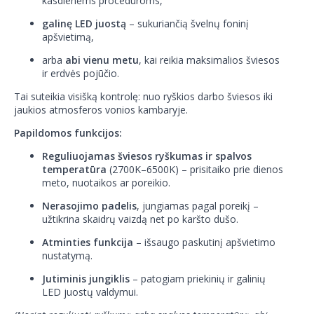
kasdienėms procedūroms,
galinę LED juostą
– sukuriančią švelnų foninį
apšvietimą,
arba
abi vienu metu
, kai reikia maksimalios šviesos
ir erdvės pojūčio.
Tai suteikia visišką kontrolę: nuo ryškios darbo šviesos iki
jaukios atmosferos vonios kambaryje.
Papildomos funkcijos:
Reguliuojamas šviesos ryškumas ir spalvos
temperatūra
(2700K–6500K) – prisitaiko prie dienos
meto, nuotaikos ar poreikio.
Nerasojimo padelis
, jungiamas pagal poreikį –
užtikrina skaidrų vaizdą net po karšto dušo.
Atminties funkcija
– išsaugo paskutinį apšvietimo
nustatymą.
Jutiminis jungiklis
– patogiam priekinių ir galinių
LED juostų valdymui.