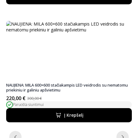
350,00 €.
250,00 €.
NAUJIENA: MILA 600×600 stačiakampis LED veidrodis su nematomu
priekiniu ir galiniu apšvietimu
220,00
€
300,00
€
Pradinė
Dabartinė
Paruošta siuntimui
kaina
kaina
buvo:
yra:
Į Krepšelį
300,00 €.
220,00 €.