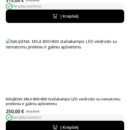
315,00
€
370,00
€
Pradinė
Dabartinė
Paruošta siuntimui
kaina
kaina
buvo:
yra:
Į Krepšelį
370,00 €.
315,00 €.
NAUJIENA: MILA 800×800 stačiakampis LED veidrodis su nematomu
priekiniu ir galiniu apšvietimu
250,00
€
350,00
€
Pradinė
Dabartinė
Paruošta siuntimui
kaina
kaina
buvo:
yra:
Į Krepšelį