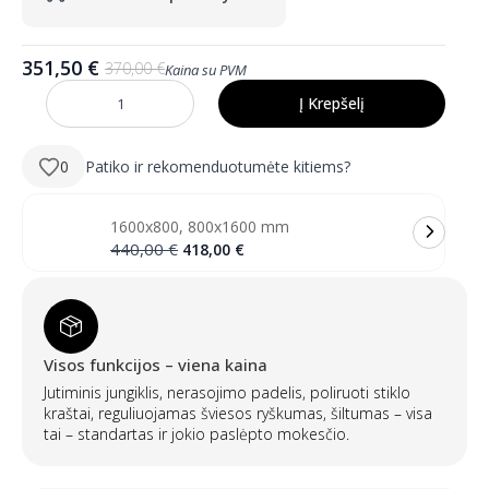
351,50
€
370,00
€
Kaina su PVM
Pradinė
Dabartinė
kaina
kaina
Į Krepšelį
produkto
buvo:
yra:
kiekis:
HUGO
370,00 €.
351,50 €.
1200×800
0
Patiko ir rekomenduotumėte kitiems?
mm
stačiakampis
LED
veidrodis
1600x800, 800x1600 mm
su
priekiniu
Pradinė
Dabartinė
440,00
€
418,00
€
ir
kaina
kaina
galiniu
buvo:
yra:
apšvietimu
440,00 €.
418,00 €.
(2
LED
juostos)
Visos funkcijos – viena kaina
Jutiminis jungiklis, nerasojimo padelis, poliruoti stiklo
kraštai, reguliuojamas šviesos ryškumas, šiltumas – visa
tai – standartas ir jokio paslėpto mokesčio.