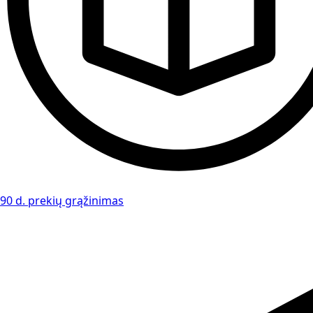
90 d. prekių grąžinimas