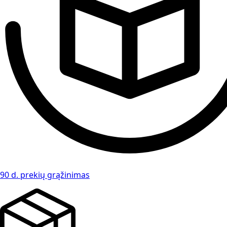
90 d. prekių grąžinimas