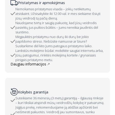
Pristatymas ir apmokėjimas
Nemokamas pristatymas visada – jokių netikėtumų
atsiskaint. Užsisakykite iki 12:00 val. ir mes siekiame išsiųti
jūsų veidrodį tą pačią dieną.
Naudojame tvirtą ir saugią pakuotę, kad jūsų veidrodis
pasiektų jus puikios būklės – jums nereikia jaudintis dėl
siuntimo.
Mėgaukitės pristatymu nuo durų iki durų be jokio
papildomo streso. Nebūsite namuose ar biure?
Susitarkime dėl kito Jums patogaus pristatymo laiko.
Lankstūs mokėjimo būdai: mokėkite saugiai internetu arba,
Jūsų patogumui, rinkitės mokėjimą kortele / grynaisiais
pinigais pristatymo metu.
Daugiau informacijos
Kokybės garantija
Suteikiame 36 mėnesių (3 metų) garantiją – ilgiausią rinkoje
– kuri tiksliai atspindi mūsų veidrodžių kokybę ir patvarumą.
Įsigijus prekę, rekomenduojame ją atidžiai apžiūrėti bei
neišmesti pakuotės. Veidrodį jau sumontavus, sunku