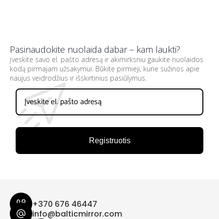
Pasinaudokite nuolaida dabar – kam laukti?
Įveskite savo el. pašto adresą ir akimirksniu gaukite nuolaidos
kodą pirmajam užsakymui. Būkite pirmieji, kurie sužinos apie
naujus veidrodžius ir išskirtinius pasiūlymus.
Registruotis
+370 676 46447
info@balticmirror.com