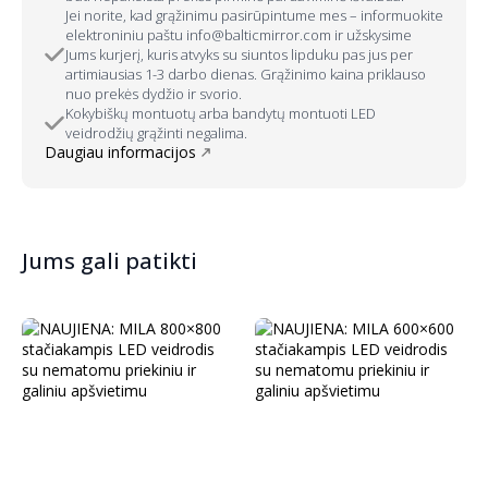
Jei norite, kad grąžinimu pasirūpintume mes – informuokite
elektroniniu paštu info@balticmirror.com ir užskysime
Jums kurjerį, kuris atvyks su siuntos lipduku pas jus per
artimiausias 1-3 darbo dienas. Grąžinimo kaina priklauso
nuo prekės dydžio ir svorio.
Kokybiškų montuotų arba bandytų montuoti LED
veidrodžių grąžinti negalima.
Daugiau informacijos
Jums gali patikti