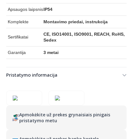
Apsaugos laipsnis
IP54
Komplekte
Montavimo priedai, instrukcija
CE, ISO14001, ISO9001, REACH, RoHS,
Sertifikatai
Sedex
Garantija
3 metai
Pristatymo informacija
Apmokėkite už prekes grynaisiais pinigais
pristatymo metu
Apmokėkite už prekes banko kortele