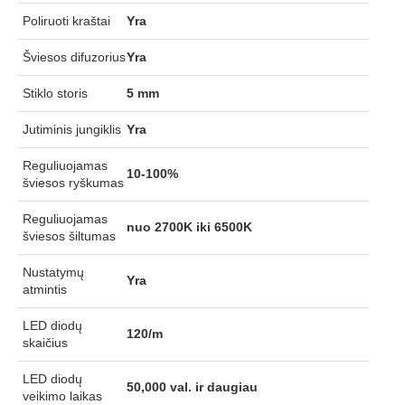
Poliruoti kraštai
Yra
Šviesos difuzorius
Yra
Stiklo storis
5 mm
Jutiminis jungiklis
Yra
Reguliuojamas
10-100%
šviesos ryškumas
Reguliuojamas
nuo 2700K iki 6500K
šviesos šiltumas
Nustatymų
Yra
atmintis
LED diodų
120/m
skaičius
LED diodų
50,000 val. ir daugiau
veikimo laikas