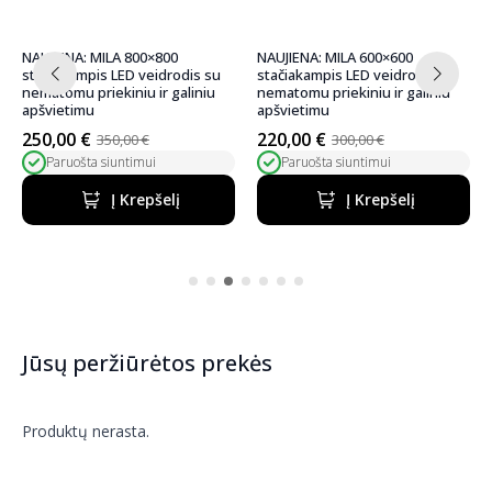
NAUJIENA: MILA 800×800
NAUJIENA: MILA 600×600
stačiakampis LED veidrodis su
stačiakampis LED veidrodis su
nematomu priekiniu ir galiniu
nematomu priekiniu ir galiniu
apšvietimu
apšvietimu
250,00
€
220,00
€
350,00
€
300,00
€
Pradinė
Dabartinė
Pradinė
Dabartinė
Paruošta siuntimui
Paruošta siuntimui
kaina
kaina
kaina
kaina
buvo:
yra:
buvo:
yra:
Į Krepšelį
Į Krepšelį
350,00 €.
250,00 €.
300,00 €.
220,00 €.
Jūsų peržiūrėtos prekės
Produktų nerasta.