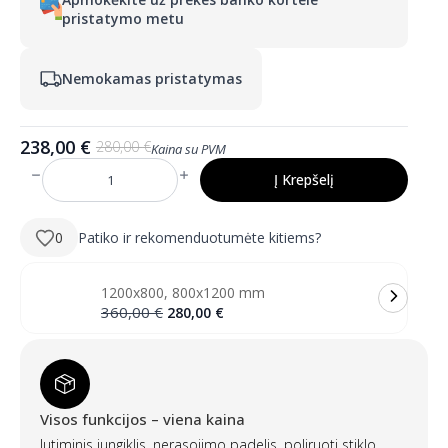
pristatymo metu
Nemokamas pristatymas
238,00
€
280,00
€
Kaina su PVM
Pradinė
Dabartinė
kaina
kaina
Į Krepšelį
produkto
buvo:
yra:
kiekis:
JUDI2
280,00 €.
238,00 €.
600×800
0
Patiko ir rekomenduotumėte kitiems?
mm
stačiakampis
LED
veidrodis
1200x800, 800x1200 mm
su
priekiniu
Pradinė
Dabartinė
360,00
€
280,00
€
apšvietimu
kaina
kaina
buvo:
yra:
360,00 €.
280,00 €.
Visos funkcijos – viena kaina
Jutiminis jungiklis, nerasojimo padelis, poliruoti stiklo