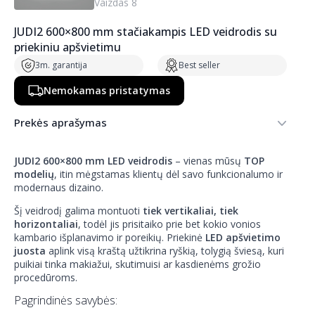
JUDI2 600×800 mm stačiakampis LED veidrodis su
priekiniu apšvietimu
3m. garantija
Best seller
Nemokamas pristatymas
Prekės aprašymas
JUDI2 600×800 mm LED veidrodis
– vienas mūsų
TOP
modelių
, itin mėgstamas klientų dėl savo funkcionalumo ir
modernaus dizaino.
Šį veidrodį galima montuoti
tiek vertikaliai, tiek
horizontaliai
, todėl jis prisitaiko prie bet kokio vonios
kambario išplanavimo ir poreikių. Priekinė
LED apšvietimo
juosta
aplink visą kraštą užtikrina ryškią, tolygią šviesą, kuri
puikiai tinka makiažui, skutimuisi ar kasdienėms grožio
procedūroms.
Pagrindinės savybės: