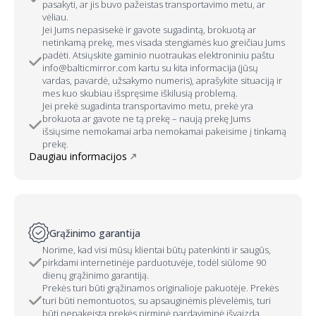
pasakyti, ar jis buvo pažeistas transportavimo metu, ar
vėliau.
Jei Jums nepasisekė ir gavote sugadintą, brokuotą ar
netinkamą prekę, mes visada stengiamės kuo greičiau Jums
padėti. Atsiųskite gaminio nuotraukas elektroniniu paštu
info@balticmirror.com kartu su kita informacija (jūsų
vardas, pavardė, užsakymo numeris), aprašykite situaciją ir
mes kuo skubiau išspręsime iškilusią problemą.
Jei prekė sugadinta transportavimo metu, prekė yra
brokuota ar gavote ne tą prekę – naują prekę Jums
išsiųsime nemokamai arba nemokamai pakeisime į tinkamą
prekę.
Daugiau informacijos
Grąžinimo garantija
Norime, kad visi mūsų klientai būtų patenkinti ir saugūs,
pirkdami internetinėje parduotuvėje, todėl siūlome 90
dienų grąžinimo garantiją.
Prekės turi būti grąžinamos originalioje pakuotėje. Prekės
turi būti nemontuotos, su apsauginėmis plėvelėmis, turi
būti nepakeista prekės pirminė pardaviminė išvaizda.