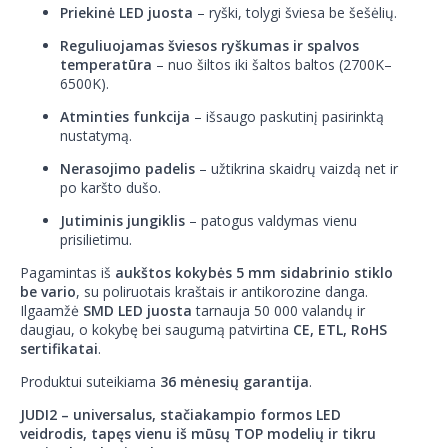
Priekinė LED juosta
– ryški, tolygi šviesa be šešėlių.
Reguliuojamas šviesos ryškumas ir spalvos
temperatūra
– nuo šiltos iki šaltos baltos (2700K–
6500K).
Atminties funkcija
– išsaugo paskutinį pasirinktą
nustatymą.
Nerasojimo padelis
– užtikrina skaidrų vaizdą net ir
po karšto dušo.
Jutiminis jungiklis
– patogus valdymas vienu
prisilietimu.
Pagamintas iš
aukštos kokybės 5 mm sidabrinio stiklo
be vario
, su poliruotais kraštais ir antikorozine danga.
Ilgaamžė
SMD LED juosta
tarnauja 50 000 valandų ir
daugiau, o kokybę bei saugumą patvirtina
CE, ETL, RoHS
sertifikatai
.
Produktui suteikiama
36 mėnesių garantija
.
JUDI2 – universalus, stačiakampio formos LED
veidrodis, tapęs vienu iš mūsų TOP modelių ir tikru