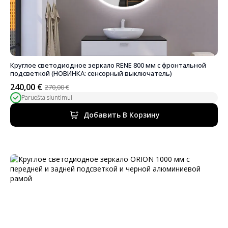
Круглое светодиодное зеркало RENE 800 мм с фронтальной
подсветкой (НОВИНКА: сенсорный выключатель)
240,00
€
270,00
€
Первоначальная
Текущая
Paruošta siuntimui
цена
цена:
была:
240,00 €.
Добавить В Корзину
270,00 €.