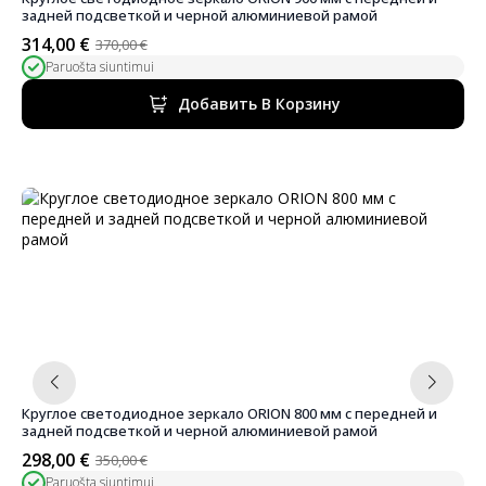
задней подсветкой и черной алюминиевой рамой
314,00
€
370,00
€
Первоначальная
Текущая
Paruošta siuntimui
цена
цена:
была:
314,00 €.
Добавить В Корзину
370,00 €.
Круглое светодиодное зеркало ORION 800 мм с передней и
задней подсветкой и черной алюминиевой рамой
298,00
€
350,00
€
Первоначальная
Текущая
Paruošta siuntimui