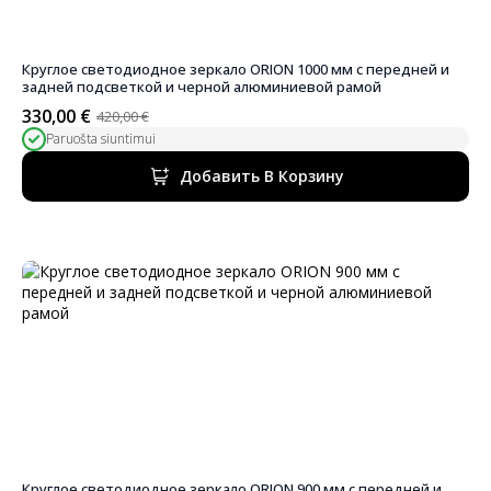
Круглое светодиодное зеркало ORION 1000 мм с передней и
задней подсветкой и черной алюминиевой рамой
330,00
€
420,00
€
Первоначальная
Текущая
Paruošta siuntimui
цена
цена:
была:
330,00 €.
Добавить В Корзину
420,00 €.
Круглое светодиодное зеркало ORION 900 мм с передней и