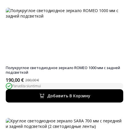
Полукруглое светодиодное зеркало ROMEO 1000 мм с задней
подсветкой
190,00
€
280,00
€
Первоначальная
Текущая
Paruošta siuntimui
цена
цена:
была:
190,00 €.
Добавить В Корзину
280,00 €.