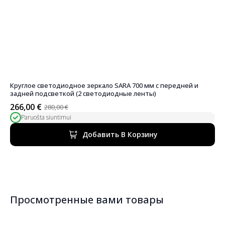
Круглое светодиодное зеркало SARA 700 мм с передней и
задней подсветкой (2 светодиодные ленты)
266,00
€
280,00
€
Первоначальная
Текущая
Paruošta siuntimui
цена
цена:
была:
266,00 €.
Добавить В Корзину
280,00 €.
Просмотренные вами товары