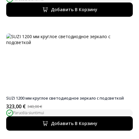
цена
цена:
была:
298,00 €.
Добавить В Корзину
350,00 €.
SUZI 1200 мм круглое светодиодное зеркало с подсветкой
323,00
€
340,00
€
Первоначальная
Текущая
Paruošta siuntimui
цена
цена:
была:
323,00 €.
Добавить В Корзину
340,00 €.