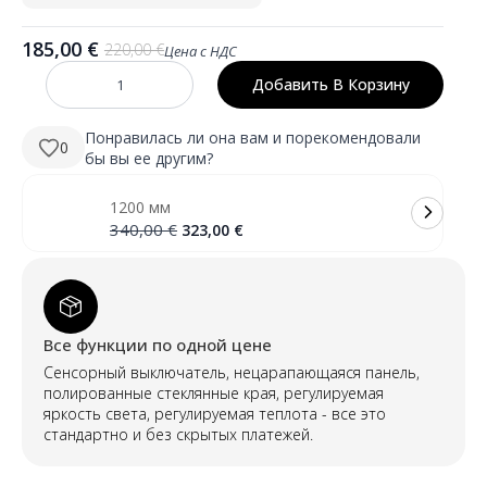
185,00
€
220,00
€
Цена с НДС
Первоначальная
Текущая
цена
цена:
Добавить В Корзину
Количество
была:
185,00 €.
SUZI
600
220,00 €.
mm
Понравилась ли она вам и порекомендовали
0
apvalus
бы вы ее другим?
LED
veidrodis
su
1200 мм
galiniu
(foniniu)
Первоначальная
Текущая
340,00
€
323,00
€
apšvietimu
цена
цена:
была:
323,00 €.
340,00 €.
Все функции по одной цене
Сенсорный выключатель, нецарапающаяся панель,
полированные стеклянные края, регулируемая
яркость света, регулируемая теплота - все это
стандартно и без скрытых платежей.