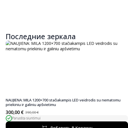
1
0
Последние зеркала
NAUJIENA: MILA 1200×700 stačiakampis LED veidrodis su nematomu
priekiniu ir galiniu apšvietimu
300,00
€
390,00
€
Первоначальная
Текущая
Paruošta siuntimui
цена
цена:
была:
300,00 €.
Добавить В Корзину