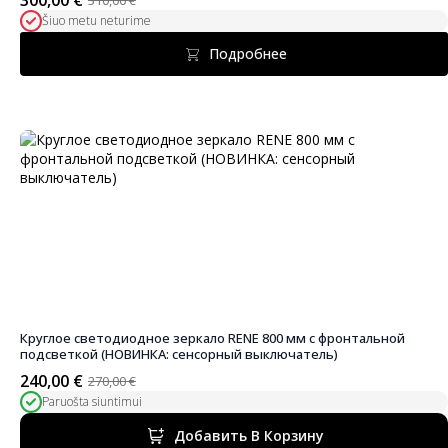
300,00
€
310,00
€
Первоначальная
Текущая
Šiuo metu neturime
цена
цена:
была:
300,00 €.
Подробнее
310,00 €.
Круглое светодиодное зеркало RENE 800 мм с фронтальной
подсветкой (НОВИНКА: сенсорный выключатель)
240,00
€
270,00
€
Первоначальная
Текущая
Paruošta siuntimui
цена
цена:
была:
240,00 €.
Добавить В Корзину
270,00 €.