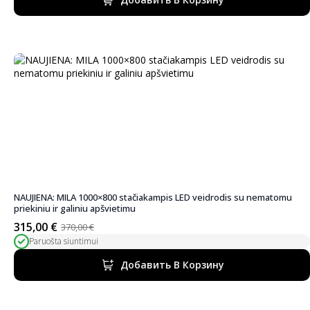
390,00 €.
NAUJIENA: MILA 1000×800 stačiakampis LED veidrodis su nematomu
priekiniu ir galiniu apšvietimu
315,00
€
370,00
€
Первоначальная
Текущая
Paruošta siuntimui
цена
цена:
была:
315,00 €.
Добавить В Корзину
370,00 €.