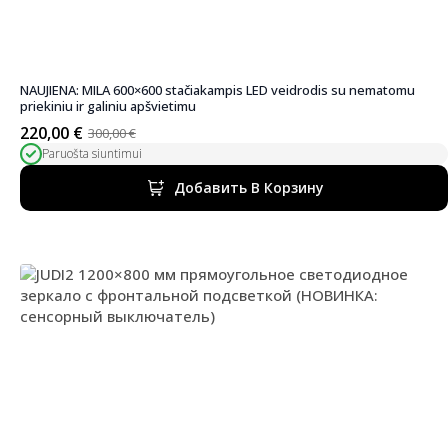
NAUJIENA: MILA 600×600 stačiakampis LED veidrodis su nematomu
priekiniu ir galiniu apšvietimu
220,00
€
300,00
€
Первоначальная
Текущая
Paruošta siuntimui
цена
цена:
была:
220,00 €.
Добавить В Корзину
300,00 €.