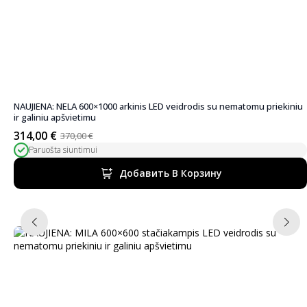
NAUJIENA: NELA 600×1000 arkinis LED veidrodis su nematomu priekiniu
ir galiniu apšvietimu
314,00
€
370,00
€
Первоначальная
Текущая
Paruošta siuntimui
цена
цена:
была:
314,00 €.
Добавить В Корзину
370,00 €.