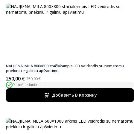
NAUJIENA: MILA 800×800 stačiakampis LED veidrodis su nematomu
priekiniu ir galiniu apšvietimu
250,00
€
350,00
€
Первоначальная
Текущая
Paruošta siuntimui
цена
цена:
была:
250,00 €.
Добавить В Корзину
350,00 €.