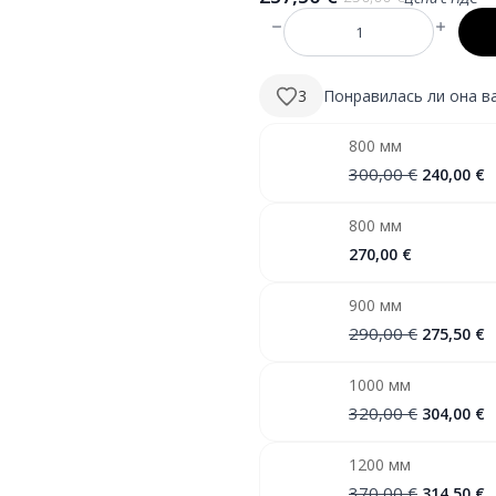
Первоначальная
Текущая
цена
цена:
Количество
была:
237,50 €.
RENE
700
250,00 €.
mm
3
Понравилась ли она в
apvalus
LED
veidrodis
800 мм
su
priekiniu
Первона
Т
300,00
€
240,00
€
apšvietimu
цена
ц
была:
2
800 мм
300,00 €.
270,00
€
900 мм
Первона
Т
290,00
€
275,50
€
цена
ц
была:
2
1000 мм
290,00 €.
Первона
Т
320,00
€
304,00
€
цена
ц
была:
3
1200 мм
320,00 €.
Первона
Т
370,00
€
314,50
€