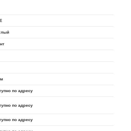
Е
глый
нт
мм
тупно по адресу
тупно по адресу
тупно по адресу