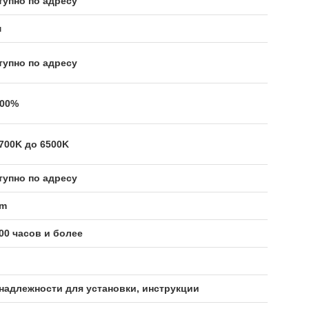
тупно по адресу
м
тупно по адресу
100%
2700K до 6500K
тупно по адресу
/m
000 часов и более
надлежности для установки, инструкции