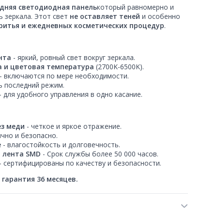
дняя светодиодная панель
который равномерно и
 зеркала. Этот свет
не оставляет теней
и особенно
ритья и ежедневных косметических процедур
.
нта
- яркий, ровный свет вокруг зеркала.
а и цветовая температура
(2700K-6500K).
- включаются по мере необходимости.
ь последний режим.
- для удобного управления в одно касание.
ез меди
- четкое и яркое отражение.
ично и безопасно.
е
- влагостойкость и долговечность.
 лента SMD
- Срок службы более 50 000 часов.
- сертифицированы по качеству и безопасности.
 гарантия 36 месяцев.