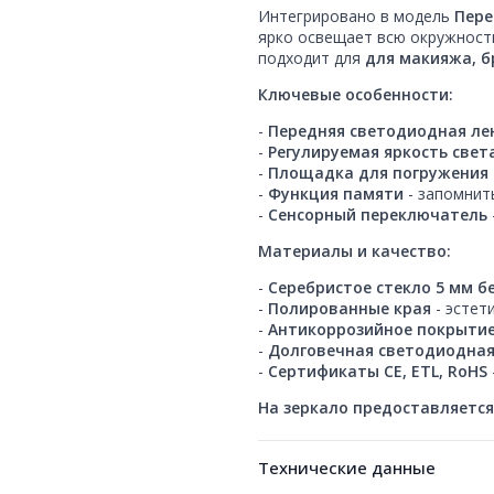
Интегрировано в модель
Пере
ярко освещает всю окружность
подходит для
для макияжа, б
Ключевые особенности:
-
Передняя светодиодная ле
-
Регулируемая яркость свет
-
Площадка для погружения
-
Функция памяти
- запомнит
-
Сенсорный переключатель
Материалы и качество:
-
Серебристое стекло 5 мм б
-
Полированные края
- эстет
-
Антикоррозийное покрыти
-
Долговечная светодиодная
-
Сертификаты CE, ETL, RoHS
На зеркало предоставляется
Технические данные