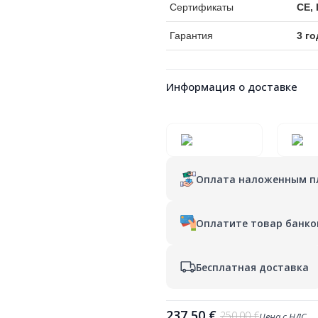
Сертификаты
CE,
Гарантия
3 го
Информация о доставке
Оплата наложенным 
Оплатите товар банко
Бесплатная доставка
237,50
€
250,00
€
Цена с НДС