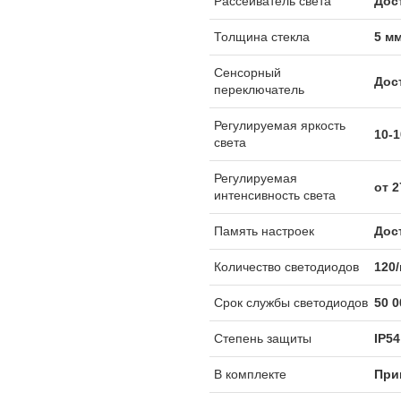
Рассеиватель света
Дос
Толщина стекла
5 м
Сенсорный
Дос
переключатель
Регулируемая яркость
10-
света
Регулируемая
от 
интенсивность света
Память настроек
Дос
Количество светодиодов
120
Срок службы светодиодов
50 
Степень защиты
IP54
В комплекте
При