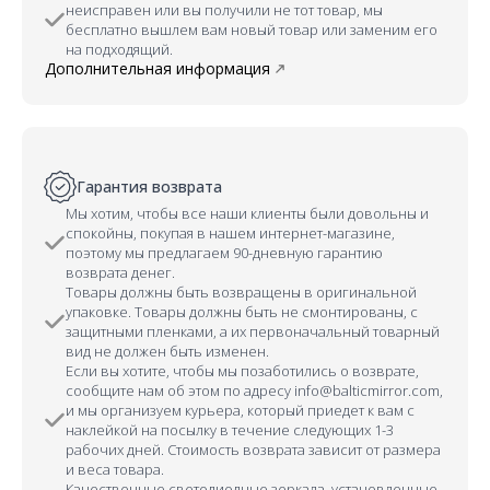
неисправен или вы получили не тот товар, мы
бесплатно вышлем вам новый товар или заменим его
на подходящий.
Дополнительная информация
Гарантия возврата
Мы хотим, чтобы все наши клиенты были довольны и
спокойны, покупая в нашем интернет-магазине,
поэтому мы предлагаем 90-дневную гарантию
возврата денег.
Товары должны быть возвращены в оригинальной
упаковке. Товары должны быть не смонтированы, с
защитными пленками, а их первоначальный товарный
вид не должен быть изменен.
Если вы хотите, чтобы мы позаботились о возврате,
сообщите нам об этом по адресу info@balticmirror.com,
и мы организуем курьера, который приедет к вам с
наклейкой на посылку в течение следующих 1-3
рабочих дней. Стоимость возврата зависит от размера
и веса товара.
Качественные светодиодные зеркала, установленные