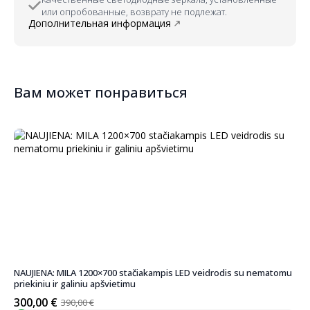
или опробованные, возврату не подлежат.
Дополнительная информация
Вам может понравиться
NAUJIENA: MILA 1200×700 stačiakampis LED veidrodis su nematomu
priekiniu ir galiniu apšvietimu
300,00
€
390,00
€
Первоначальная
Текущая