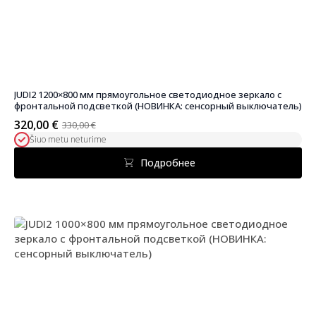
JUDI2 1200×800 мм прямоугольное светодиодное зеркало с
фронтальной подсветкой (НОВИНКА: сенсорный выключатель)
320,00
€
330,00
€
Первоначальная
Текущая
Šiuo metu neturime
цена
цена:
была:
320,00 €.
Подробнее
330,00 €.