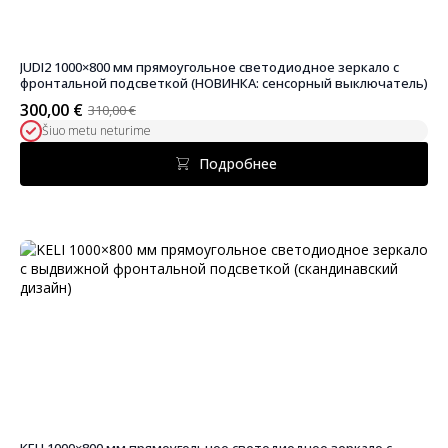
JUDI2 1000×800 мм прямоугольное светодиодное зеркало с
фронтальной подсветкой (НОВИНКА: сенсорный выключатель)
300,00
€
310,00
€
Первоначальная
Текущая
Šiuo metu neturime
цена
цена:
была:
300,00 €.
Подробнее
310,00 €.
KELI 1000×800 мм прямоугольное светодиодное зеркало с