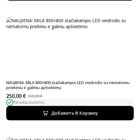
NAUJIENA: MILA 800×800 stačiakampis LED veidrodis su nematomu
priekiniu ir galiniu apšvietimu
250,00
€
350,00
€
Первоначальная
Текущая
Paruošta siuntimui
цена
цена:
была:
250,00 €.
Добавить В Корзину
350,00 €.