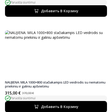
Paruošta siuntimui
цена
цена:
была:
300,00 €.
Добавить В Корзину
390,00 €.
NAUJIENA: MILA 1000×800 stačiakampis LED veidrodis su nematomu
priekiniu ir galiniu apšvietimu
315,00
€
370,00
€
Первоначальная
Текущая
Paruošta siuntimui
цена
цена:
была:
315,00 €.
Добавить В Корзину
370,00 €.