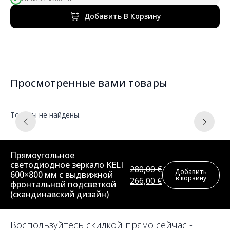
цена
цена:
была:
418,00 €.
Добавить В Корзину
440,00 €.
Просмотренные вами товары
Товары не найдены.
Прямоугольное
светодиодное зеркало KELI
280,00
€
Добавить
600×800 мм с выдвижной
в корзину
Первоначальная
Текущая
266,00
€
фронтальной подсветкой
цена
цена:
(скандинавский дизайн)
была:
266,00 €.
280,00 €.
Воспользуйтесь скидкой прямо сейчас -