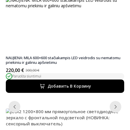
NAUJIENA: MILA 600×600 stačiakampis LED veidrodis su nematomu
priekiniu ir galiniu apšvietimu
220,00
€
300,00
€
Первоначальная
Текущая
Paruošta siuntimui
цена
цена:
была:
220,00 €.
Добавить В Корзину
300,00 €.