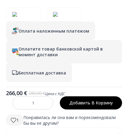
Оплата наложенным платежом
Оплатите товар банковской картой в
момент доставки
Бесплатная доставка
266,00
€
280,00
€
Цена с НДС
Первоначальная
Текущая
цена
цена:
Добавить В Корзину
Количество
была:
266,00 €.
KELI
600×800
280,00 €.
mm
Понравилась ли она вам и порекомендовали
1
stačiakampis
бы вы ее другим?
LED
veidrodis
su