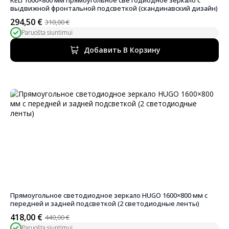
выдвижной фронтальной подсветкой (скандинавский дизайн)
294,50
€
310,00
€
Первоначальная
Текущая
Paruošta siuntimui
цена
цена:
была:
294,50 €.
Добавить В Корзину
310,00 €.
Прямоугольное светодиодное зеркало HUGO 1600×800 мм с
передней и задней подсветкой (2 светодиодные ленты)
418,00
€
440,00
€
Первоначальная
Текущая
Paruošta siuntimui