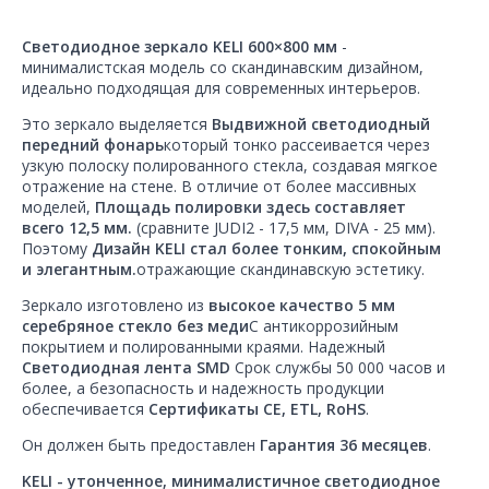
Светодиодное зеркало KELI 600×800 мм
-
минималистская модель со скандинавским дизайном,
идеально подходящая для современных интерьеров.
Это зеркало выделяется
Выдвижной светодиодный
передний фонарь
который тонко рассеивается через
узкую полоску полированного стекла, создавая мягкое
отражение на стене. В отличие от более массивных
моделей,
Площадь полировки здесь составляет
всего 12,5 мм.
(сравните JUDI2 - 17,5 мм, DIVA - 25 мм).
Поэтому
Дизайн KELI стал более тонким, спокойным
и элегантным.
отражающие скандинавскую эстетику.
Зеркало изготовлено из
высокое качество 5 мм
серебряное стекло без меди
С антикоррозийным
покрытием и полированными краями. Надежный
Светодиодная лента SMD
Срок службы 50 000 часов и
более, а безопасность и надежность продукции
обеспечивается
Сертификаты CE, ETL, RoHS
.
Он должен быть предоставлен
Гарантия 36 месяцев
.
KELI - утонченное, минималистичное светодиодное