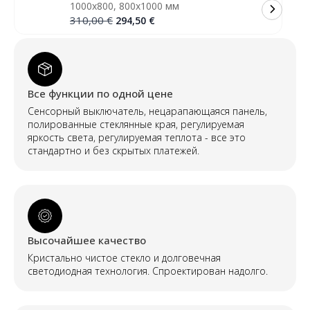
1000x800, 800x1000 мм
atitrauktu
priekiniu
Первоначальная
Текущая
310,00
€
294,50
€
apšvietimu
цена
цена:
(skandinaviškas
была:
294,50 €.
dizainas)
310,00 €.
Все функции по одной цене
Сенсорный выключатель, нецарапающаяся панель,
полированные стеклянные края, регулируемая
яркость света, регулируемая теплота - все это
стандартно и без скрытых платежей.
Высочайшее качество
Кристально чистое стекло и долговечная
светодиодная технология. Спроектирован надолго.