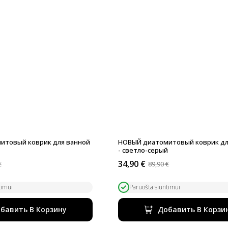
итовый коврик для ванной
НОВЫЙ диатомитовый коврик дл
- светло-серый
34,90
€
€
89,90
€
ьная
Первоначальная
Текущая
цена
цена:
была:
34,90 €.
timui
Paruošta siuntimui
89,90 €.
бавить В Корзину
Добавить В Корзи