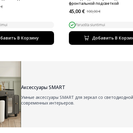
фронтальной подсветкой
0
€
ьная
45,00
€
100,00
€
Первоначальная
Текущая
цена
цена:
была:
45,00 €.
timui
Paruošta siuntimui
100,00 €.
бавить В Корзину
Добавить В Корзи
Аксессуары SMART
Умные аксессуары SMART для зеркал со светодиодной
современных интерьеров.