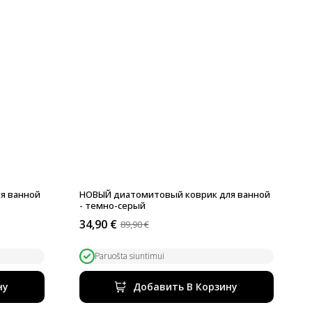
я ванной
НОВЫЙ диатомитовый коврик для ванной
- темно-серый
34,90
€
89,90
€
Первоначальная
Текущая
цена
цена:
была:
34,90 €.
Paruošta siuntimui
89,90 €.
ну
Добавить В Корзину