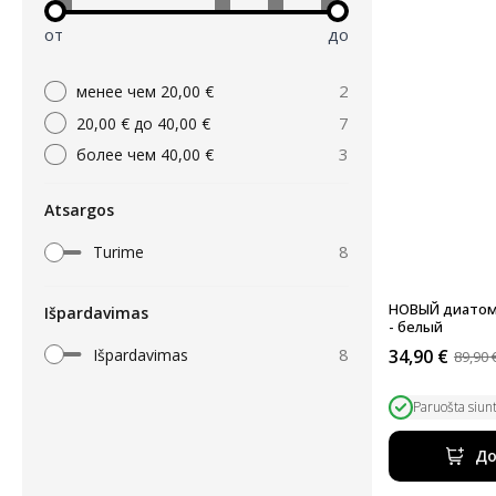
от
до
2
менее чем 20,00 €
7
20,00 € до 40,00 €
3
более чем 40,00 €
Atsargos
8
Turime
НОВЫЙ диатом
Išpardavimas
- белый
8
Išpardavimas
34,90
€
89,90
Первоначал
Текущая
цена
цена:
была:
34,90 €.
Paruošta siun
89,90 €.
До