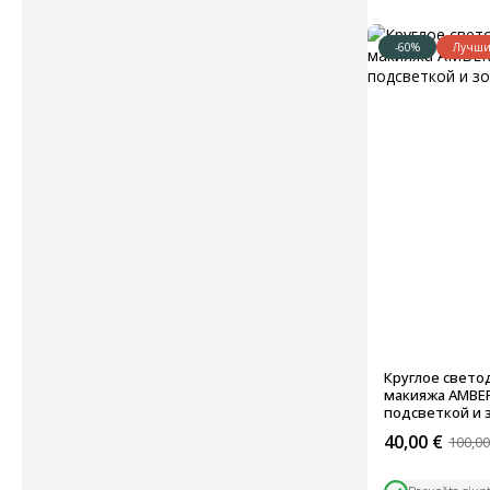
-60%
Лучши
Круглое свето
макияжа AMBER
подсветкой и 
40,00
€
100,0
Первоначал
Текущая
цена
цена: