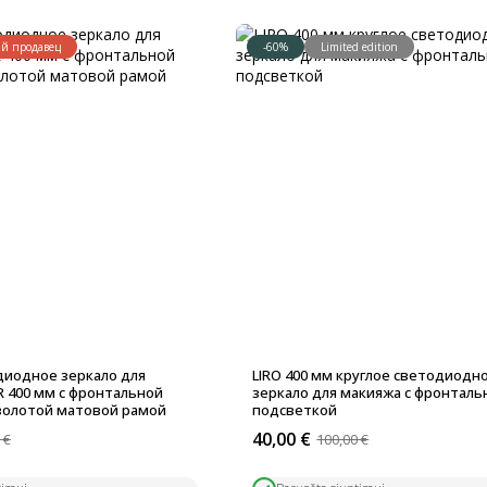
й продавец
-60%
Limited edition
диодное зеркало для
LIRO 400 мм круглое светодиодн
 400 мм с фронтальной
зеркало для макияжа с фронталь
золотой матовой рамой
подсветкой
40,00
€
0
€
100,00
€
ьная
Первоначальная
Текущая
цена
цена: