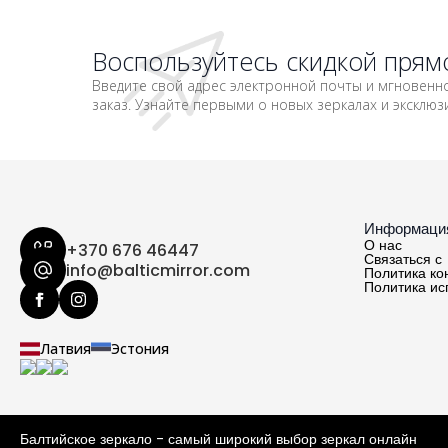
Воспользуйтесь скидкой прямо
Введите свой адрес электронной почты и мгновенно
заказ. Узнайте первыми о новых зеркалах и эксклю
Информация
О нас
+370 676 46447
Связаться с
info@balticmirror.com
Политика к
Политика ис
Латвия
Эстония
Балтийское зеркало - самый широкий выбор зеркал онлайн