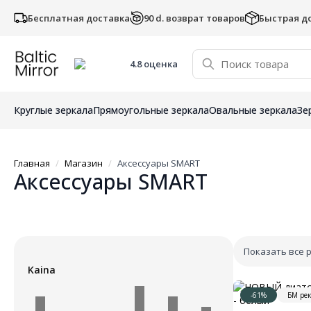
Бесплатная доставка
90 d. возврат товаров
Быстрая д
4.8 оценка
Круглые зеркала
Прямоугольные зеркала
Овальные зеркала
Зе
Главная
Магазин
Аксессуары SMART
Аксессуары SMART
Показать все 
Kaina
-61%
БМ ре