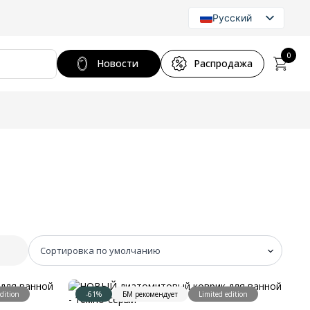
Русский
Lithuanian
English
0
Новости
Распродажа
dition
-61%
БМ рекомендует
Limited edition