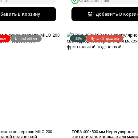
была:
40,00 €.
timui
Paruošta siuntimui
100,00 €.
бавить В Корзину
Добавить В Корзи
ance
Limited edition
-55%
Лучший продавец
тическое зеркало MILO 200
ZORA 400×500 мм Нерегулярное
иодной подсветкой
светодиодное зеркало для маки