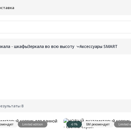
оставка
ркала - шкафы
Зеркала во всю высоту
Аксессуары SMART
результаты 8
комендует
Limited edition
-61%
БМ рекомендует
Limited e