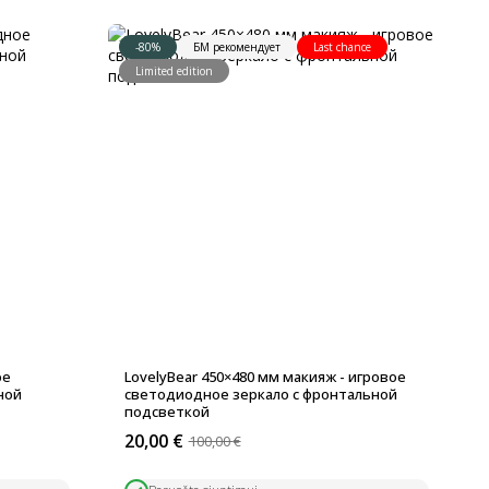
-80%
БМ рекомендует
Last chance
Limited edition
ое
LovelyBear 450×480 мм макияж - игровое
ной
светодиодное зеркало с фронтальной
подсветкой
20,00
€
100,00
€
Первоначальная
Текущая
цена
цена: