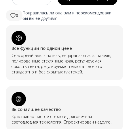
Количество
была:
190,00 €.
ROMEO
1000
280,00 €.
mm
Понравилась ли она вам и порекомендовали
0
pusapvalis
бы вы ее другим?
LED
veidrodis
su
galiniu
foniniu
apšvietimu
Все функции по одной цене
Сенсорный выключатель, нецарапающаяся панель,
полированные стеклянные края, регулируемая
яркость света, регулируемая теплота - все это
стандартно и без скрытых платежей.
Высочайшее качество
Кристально чистое стекло и долговечная
светодиодная технология. Спроектирован надолго.