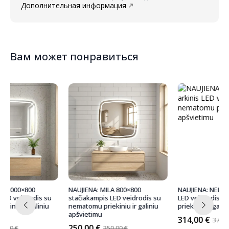
Дополнительная информация
Вам может понравиться
NAUJIENA: MILA 800×800
NAUJIENA: NELA 600×1000 arkinis
stačiakampis LED veidrodis su
LED veidrodis su nematomu
nematomu priekiniu ir galiniu
priekiniu ir galiniu apšvietimu
apšvietimu
314,00
€
370,00
€
Первоначальная
Текущая
250,00
€
350,00
€