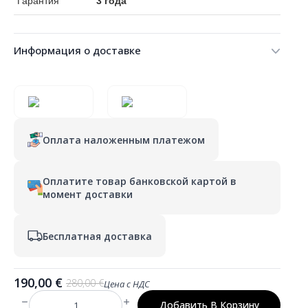
Гарантия
3 года
Информация о доставке
Оплата наложенным платежом
Оплатите товар банковской картой в
момент доставки
Бесплатная доставка
190,00
€
280,00
€
Цена с НДС
Первоначальная
Текущая
цена
цена:
Добавить В Корзину