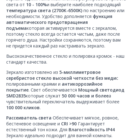
света от
10 - 100%
и выберите наиболее подходящий
температура света (2700K-6500K)
по настроению или
необходимости. Удобство дополняется
функция
автоматического предотвращения
подъема
которая активируется вместе с зеркалом,
поэтому стекло всегда остается чистым, даже после
горячего душа. Настройки сохраняются, поэтому вам
не придется каждый раз настраивать зеркало.
Высококачественное стекло и полировка кромок - наш
стандарт качества.
Зеркало изготовлено из
5-миллиметровое
серебристое стекло высокой четкости без меди
с
полированными краями и
антикоррозийное
покрытие
. Свет обеспечивается
Мощный светодиод
SMD2835
которые служат
50 000 часов и более
а
чувствительный переключатель выдерживает более
100 000 кликов
.
Рассеиватель света
Обеспечивает мягкое, ровное,
бестеневое освещение и
CRI >90
Гарантирует
естественный тон кожи. Для
Влагостойкость IP44
Зеркало идеально подходит для ванной комнаты.